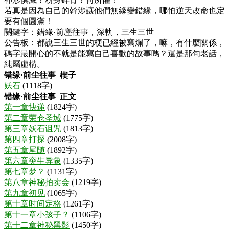
若真是因為自己的幹涉讓他們無緣變錯緣，哪怕逆天改命也定
要有個圓滿！
關鍵字：錯緣·前塵往事，深軌，三生三世
公告板：都說三生三世的梗已經被寫爛了，嘛，有什麼關係，
碼字最開心的不就是能寫自己喜歡的故事嗎？還是那句老話，
純屬虛構。
错缘·前尘往事 楔子
妖石
(1118字)
错缘·前尘往事 正文
第一章快递
(1824字)
第二章荣仓圣城
(1775字)
第三章妖石诅咒
(1813字)
第四章打探
(2008字)
第五章尾随
(1892字)
第六章突生异象
(1335字)
第七章梦？
(1131字)
第八章神秘拍卖会
(1219字)
第九章初见
(1065字)
第十章时间定格
(1261字)
第十一章小孩子？
(1106字)
第十二章神秘黑影
(1450字)