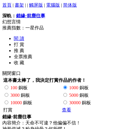
首頁
|
書架
| |
觸屏版
|
電腦版
|
简体版
深軌：
錯緣·前塵往事
幻想言情
推薦指數：一星作品
閱 讀
打 賞
推 薦
全票推薦
收 藏
關閉窗口
這本書太棒了，我決定打賞作品的作者！
100
銅板
1000
銅板
3000
銅板
5000
銅板
10000
銅板
30000
銅板
打賞
查看
錯緣·前塵往事
內容簡介：天命不可違？他偏偏不信！
神形俱滅？粉身碎骨？何所懼！