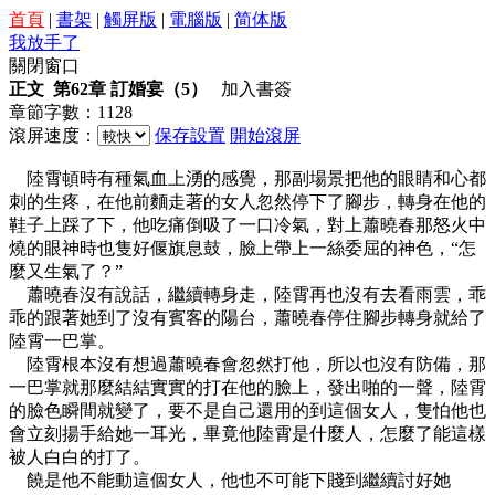
首頁
|
書架
|
觸屏版
|
電腦版
|
简体版
我放手了
關閉窗口
正文 第62章 訂婚宴（5）
加入書簽
章節字數：1128
滾屏速度：
保存設置
開始滾屏
陸霄頓時有種氣血上湧的感覺，那副場景把他的眼睛和心都
刺的生疼，在他前麵走著的女人忽然停下了腳步，轉身在他的
鞋子上踩了下，他吃痛倒吸了一口冷氣，對上蕭曉春那怒火中
燒的眼神時也隻好偃旗息鼓，臉上帶上一絲委屈的神色，“怎
麼又生氣了？”
蕭曉春沒有說話，繼續轉身走，陸霄再也沒有去看雨雲，乖
乖的跟著她到了沒有賓客的陽台，蕭曉春停住腳步轉身就給了
陸霄一巴掌。
陸霄根本沒有想過蕭曉春會忽然打他，所以也沒有防備，那
一巴掌就那麼結結實實的打在他的臉上，發出啪的一聲，陸霄
的臉色瞬間就變了，要不是自己還用的到這個女人，隻怕他也
會立刻揚手給她一耳光，畢竟他陸霄是什麼人，怎麼了能這樣
被人白白的打了。
饒是他不能動這個女人，他也不可能下賤到繼續討好她