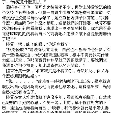
了，“你究竟什麼意思。”
蕭曉春打了他一個耳光之後氣消不少，再對上陸霄陰沉的臉
色之後也有些慌張，但是一向嬌生慣養的她怎麼可能道歉，更
何況她也沒覺得自己做錯了，她立刻梗著脖子回答道，“我幹
什麼？應該問你幹什麼才是吧，這是我們的訂婚宴，就算不要
求你時時刻刻的看著我，表現出一副深情的模樣，你也用不著
這樣時時刻刻的看著自己的前妻吧？怎麼？該不會是後悔離婚
了吧？”
陸霄一愣，眯了眯眼，“你調查我？”
“很奇怪麼？”蕭曉春說道這裏，自然也不會再怕他什麼，冷
笑一聲繼續說道，“救你陸霄這點破事，根本不需要我花什麼
力氣去調查，你那個寶貝妹妹早就已經跟我講了，要說調查，
我調查你那位前妻，都比調查你花的時間多。”
陸霄冷笑一聲，“看來我真是小看了你，既然如此，你又為
什麼答應跟我結婚？”
“我。、。。。。”蕭曉春一時被堵的說不出話來，畢竟就這
麼說出自己是因為喜歡他而要跟他結婚吧，這樣講出來，顯得
自己太沒有地位了。
陸霄在女人堆裏浪跡了這麼多年，看蕭曉春的樣子，自然就
已經明白了她的心思，冷笑一聲，上前，單手捏住對方的下
巴，逼迫她抬頭看向自己，“曉春，我們很快就要是未婚夫妻